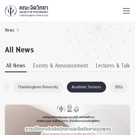
ไทย
EN
/
News
All News
All News
Events & Announcement
Lectures & Talks
ogy
Chulalongkorn University
Academic Services
SDGs