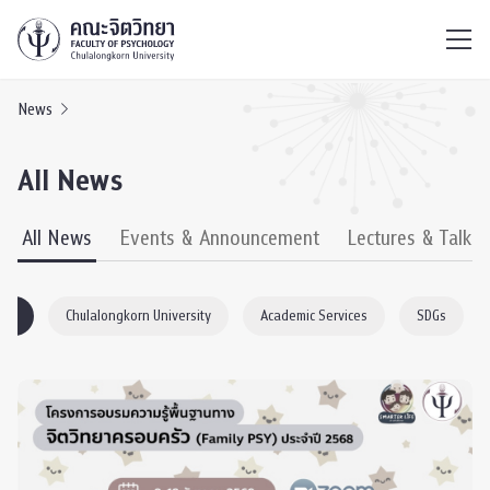
ไทย
EN
/
News
All News
All News
Events & Announcement
Lectures & Talks
ogy
Chulalongkorn University
Academic Services
SDGs