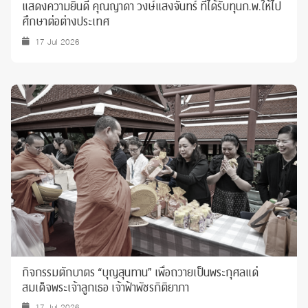
แสดงความยินดี คุณญาดา วงษ์แสงจันทร์ ที่ได้รับทุนก.พ.ให้ไป
ศึกษาต่อต่างประเทศ
17 Jul 2026
กิจกรรมตักบาตร “บุญสุนทาน” เพื่อถวายเป็นพระกุศลแด่
สมเด็จพระเจ้าลูกเธอ เจ้าฟ้าพัชรกิติยาภา
17 Jul 2026