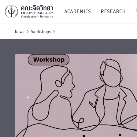
ACADEMICS
RESEARCH
News
Workshops
Research C
Resources &
Undergraduate
Research P
Bachelor of Science
(B.Sc.)
Conferenc
Internatio
TICP 2023
Current Students
SSBW Activi