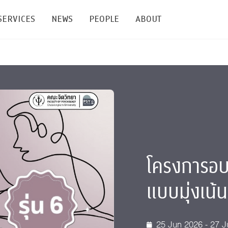
SERVICES
NEWS
PEOPLE
ABOUT
enters and Groups
Feature Articles
All News
Faculty
Our Mission
 Facilities
Academic Service
Events & Announcement
Staffs
Alumni
Graduate
ublications
PSY Stats Clinic
Lectures & Talks
Post-docs
เชิดชูศิษย์เก่า
Master's and PhD
e
Wellness Center
Workshops
Management
Giving
โครงการอบร
nal Conference & Symposium
Psychological Center for Effective Organization
Jobs
Annual Reports
แบบมุ่งเน้น
Life Di
Contact Us
ties
CU Radio
Intranet
25 Jun 2026 - 27 