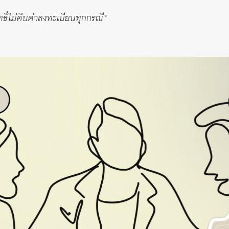
ิ์ไม่คืนค่าลงทะเบียนทุกกรณี*