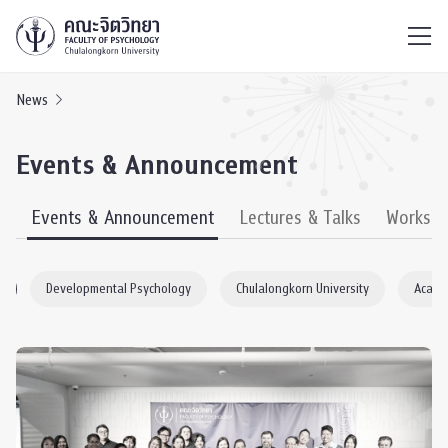
ไทย
EN
/
News
Events & Announcement
s
Events & Announcement
Lectures & Talks
Worksh
y
Developmental Psychology
Chulalongkorn University
Acade