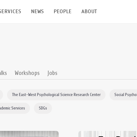
SERVICES
NEWS
PEOPLE
ABOUT
enters and Groups
Feature Articles
All News
Faculty
Our Mission
 Facilities
Academic Service
Events & Announcement
Staffs
Alumni
Graduate
ublications
PSY Stats Clinic
Lectures & Talks
Post-docs
เชิดชูศิษย์เก่า
alks
Workshops
Jobs
Master's and PhD
e
Wellness Center
Workshops
Management
Giving
The East–West Psychological Science Research Center
Social Psycho
nal Conference & Symposium
Psychological Center for Effective Organization
Jobs
Annual Reports
ademic Services
SDGs
Life Di
Contact Us
ties
CU Radio
Intranet