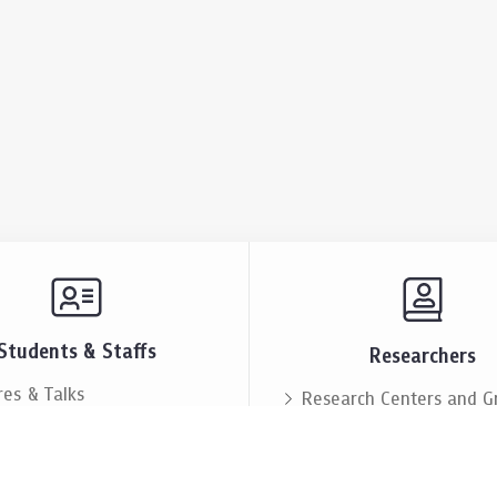
Students & Staffs
Researchers
res & Talks
Research Centers and G
ts & Announcement
Resources & Facilities
i Society
Lectures & Talks