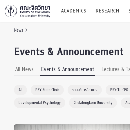
ACADEMICS
RESEARCH
News
Research C
Events & Announcement
Resources &
Undergraduate
Research P
All News
Events & Announcement
Lectures & T
Bachelor of Science
(B.Sc.)
Conferenc
All
PSY Stats Clinic
งานบริการวิชาการ
PSYCH-CEO
Internatio
Developmental Psychology
Chulalongkorn University
Ac
TICP 2023
Current Students
SSBW Activi