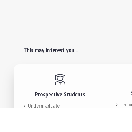
This may interest you ...
Prospective Students
Lectu
Undergraduate
Even
Graduate
Alumn
Events & Announcement