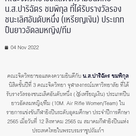
น.ส.ปาริฉัตร​ ชมพิกุล​ ที่ได้รับรางวัลรอง
ชนะเลิศ​อันดับหนึ่ง​ (เหรียญเงิน)​ ประเภท
ปืนยาวอัดลมหญิง/ทีม
04 Nov 2022
คณะจิตวิทยาขอแสดงความยินดี​กับ
น.ส.ปาริฉัตร​ ชมพิกุล​
นิสิตชั้นปีที่​ 3​ คณะ​จิตวิทยา​ จุฬาลงกรณ์​มหา​วิทยาลัย ที่ได้
รับรางวัลรองชนะเลิศ​อันดับหนึ่ง​ (🥈เหรียญเงิน)​ ประเภทปืน
ยาวอัดลมหญิง/ทีม (10​M. Air Rifle Women/Team)​
ใน
รายการแข่งขันกีฬายิงปืนระดับอุดมศึกษา​ ประจำปี​การศึกษา​
2565​
เมื่อวันที่​ 12​ สิงหา​คม​ 2565​ ณ​ สมาคมกีฬา​ยิงปืนแห่ง
ประเทศไทยในพระบรมราชูปถัมภ์​ฯ​