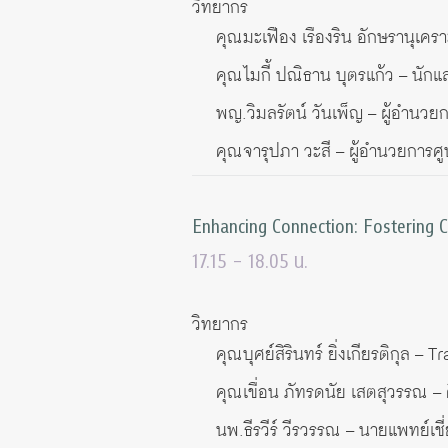
วิทยากร
คุณมะเฟือง เรืองริน อักษรานุเค
คุณไมกี้ ปณิธาน บุตรแก้ว – นั
พญ.วิมลรัตน์ วันเพ็ญ – ผู้อำนวย
คุณจารุปภา วะสี – ผู้อำนวยการ
Enhancing Connection: Fostering
17.15 – 18.05 น.
วิทยากร
คุณบุศย์สิรินทร์ ยิ่งเกียรติกุล 
คุณเขื่อน ภัทรดนัย เสตสุวรรณ – ศิ
นพ.ธีรวีร์ วีรวรรณ – นายแพทย์เ