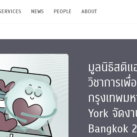
SERVICES
NEWS
PEOPLE
ABOUT
enters and Groups
Feature Articles
All News
Faculty
Our Mission
 Facilities
Academic Service
Events & Announcement
Staffs
Alumni
มูลนิธิสติ
Graduate
ublications
PSY Stats Clinic
Lectures & Talks
Post-docs
เชิดชูศิษย์เก่า
Master's and PhD
วิชาการเพื
e
Wellness Center
Workshops
Management
Giving
กรุงเทพมห
nal Conference & Symposium
Psychological Center for Effective Organization
Jobs
Annual Reports
York จัดงา
Life Di
Contact Us
Bangkok 
ties
CU Radio
Intranet