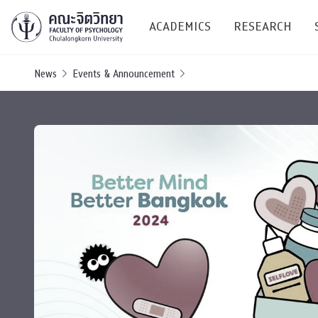
ACADEMICS
RESEARCH
News
Events & Announcement
Research C
Resources &
Undergraduate
Research P
Bachelor of Science
(B.Sc.)
Conferenc
Internatio
TICP 2023
Current Students
SSBW Activi