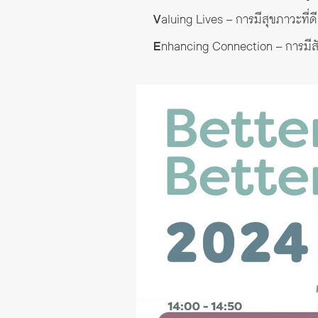
V
aluing Lives – การมีสุขภาวะที่ดี
E
nhancing Connection – การมีสัม