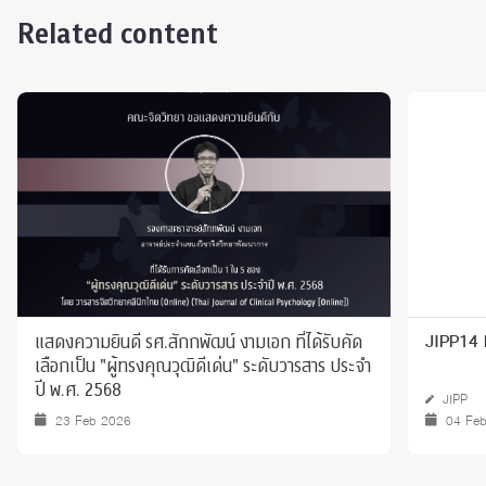
Related content
แสดงความยินดี รศ.สักกพัฒน์ งามเอก ที่ได้รับคัด
JIPP14 
เลือกเป็น "ผู้ทรงคุณวุฒิดีเด่น" ระดับวารสาร ประจำ
ปี พ.ศ. 2568
JIPP
23 Feb 2026
04 Fe