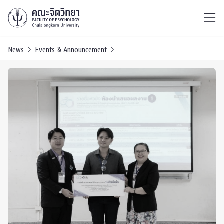
ไทย
EN
/
News
Events & Announcement