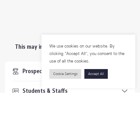
This may interest you ...
We use cookies on our website. By
clicking “Accept All”, you consent to the
use of all the cookies.
Prospective Students
Cookie Settings
Accept All
Students & Staffs
Researchers
Visitors