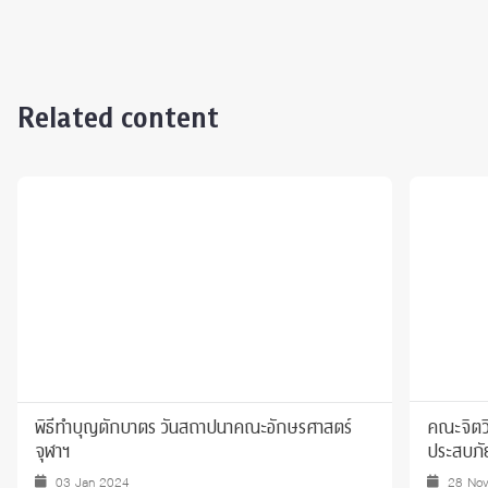
Related content
พิธีทำบุญตักบาตร วันสถาปนาคณะอักษรศาสตร์
คณะจิตวิท
จุฬาฯ
ประสบภัย
03 Jan 2024
28 No