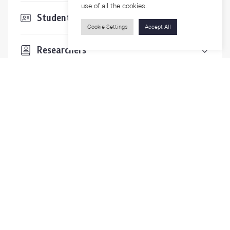
use of all the cookies.
Students & Staffs
Cookie Settings
Accept All
Researchers
Visitors
Contact Us
For more information please contact
Phone
+66-2218-1185