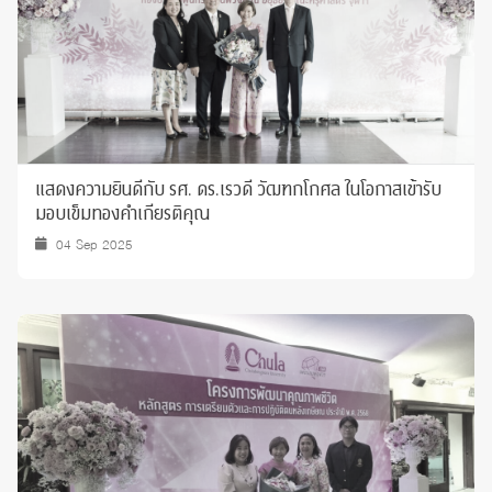
แสดงความยินดีกับ รศ. ดร.เรวดี วัฒฑกโกศล ในโอกาสเข้ารับ
มอบเข็มทองคำเกียรติคุณ
04 Sep 2025