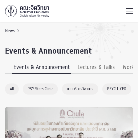
ไทย
EN
/
News
Events & Announcement
ews
Events & Announcement
Lectures & Talks
Works
All
PSY Stats Clinic
งานบริการวิชาการ
PSYCH-CEO