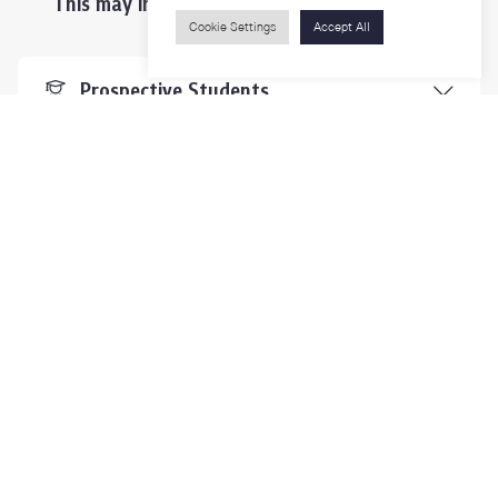
This may interest you ...
Cookie Settings
Accept All
Prospective Students
Students & Staffs
Researchers
Visitors
Contact Us