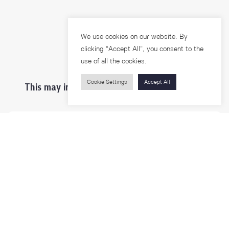
We use cookies on our website. By
clicking “Accept All”, you consent to the
use of all the cookies.
Cookie Settings
Accept All
This may interest you ...
Prospective Students
Students & Staffs
Researchers
Visitors