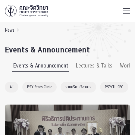
ไทย
EN
/
News
Events & Announcement
ews
Events & Announcement
Lectures & Talks
Works
All
PSY Stats Clinic
งานบริการวิชาการ
PSYCH-CEO