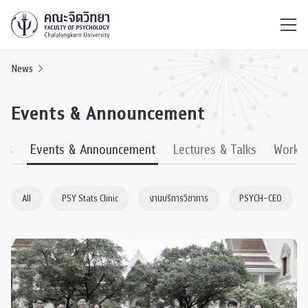
ไทย
EN
/
News
Events & Announcement
ews
Events & Announcement
Lectures & Talks
Works
All
PSY Stats Clinic
งานบริการวิชาการ
PSYCH-CEO