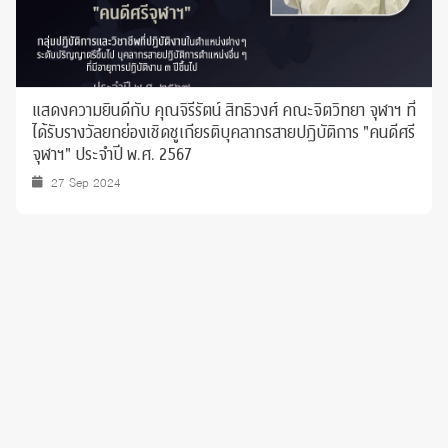
แสดงความยินดีกับ คุณจิรีรัตน์ สิทธิวงศ์ คณะจิตวิทยา จุฬาฯ ที่
ได้รับรางวัลยกย่องเชิดชูเกียรติบุคลากรสายปฏิบัติการ "คนดีศรี
จุฬาฯ" ประจำปี พ.ศ. 2567
27 Sep 2024