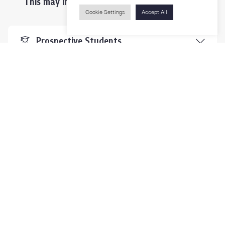
This may interest you ...
Cookie Settings
Accept All
Prospective Students
Students & Staffs
Researchers
Visitors
Contact Us