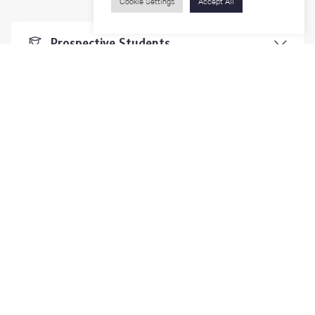
Cookie Settings
Accept All
Prospective Students
Students & Staffs
Researchers
Visitors
Contact Us