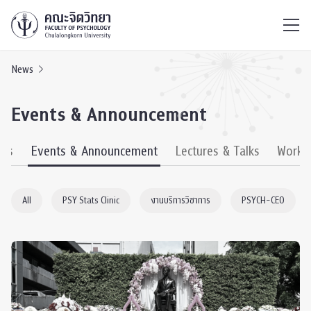
ไทย
EN
/
News
Events & Announcement
ews
Events & Announcement
Lectures & Talks
Works
All
PSY Stats Clinic
งานบริการวิชาการ
PSYCH-CEO