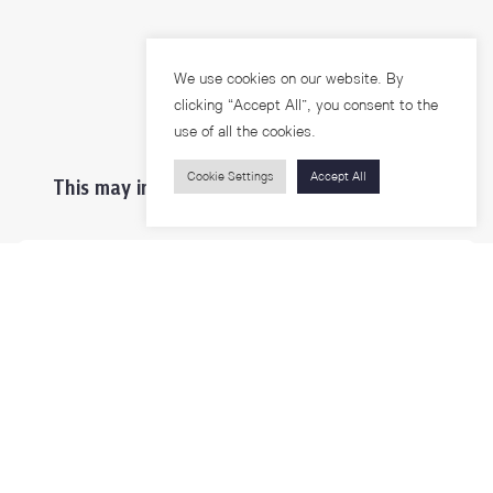
We use cookies on our website. By
clicking “Accept All”, you consent to the
use of all the cookies.
Cookie Settings
Accept All
This may interest you ...
Prospective Students
Students & Staffs
Researchers
Visitors