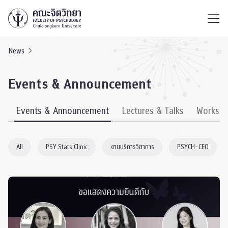
ไทย
EN
/
News
Events & Announcement
s
Events & Announcement
Lectures & Talks
Worksh
All
PSY Stats Clinic
งานบริการวิชาการ
PSYCH-CEO