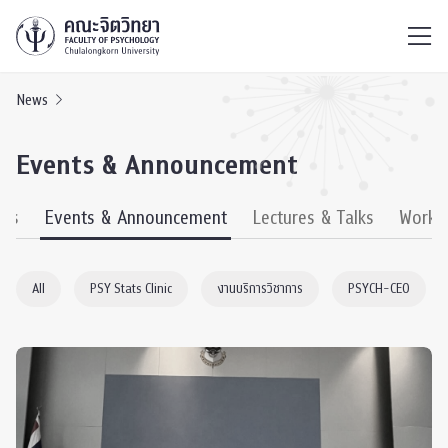
ไทย
EN
/
News
Events & Announcement
ews
Events & Announcement
Lectures & Talks
Works
All
PSY Stats Clinic
งานบริการวิชาการ
PSYCH-CEO