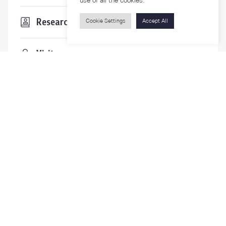
use of all the cookies.
Researchers
Cookie Settings
Accept All
Visitors
Contact Us
For more information please contact
Phone
+66-2218-1185
Email
psy@chula.ac.th