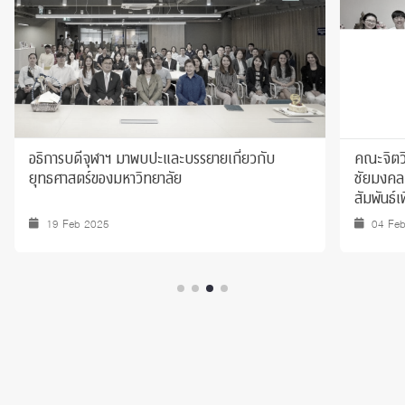
อธิการบดีจุฬาฯ มาพบปะและบรรยายเกี่ยวกับ
คณะจิตวิ
ยุทธศาสตร์ของมหาวิทยาลัย
ชัยมงคล 
สัมพันธ์
19 Feb 2025
04 Fe