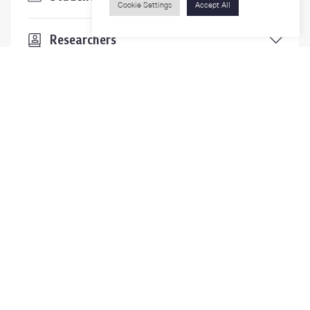
Cookie Settings
Accept All
Researchers
Visitors
Contact Us
For more information please contact
Phone
+66-2218-1185
Email
psy@chula.ac.th