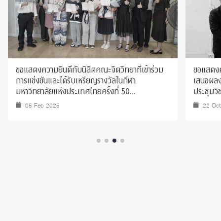
ขอแสดงความยินดีกับนิสิตคณะจิตวิทยาที่เข้าร่วม
ขอแสดงคว
การแข่งขันและได้รับเหรียญรางวัลในกีฬา
เสนอผลงา
มหาวิทยาลัยแห่งประเทศไทยครั้งที่ 50
ประชุมวิ
"ธรรมศาสตร์เกมส์ 2025”
ประจำปี
05 Feb 2025
22 Oc