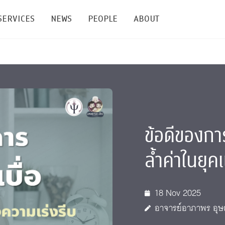
SERVICES
NEWS
PEOPLE
ABOUT
enters and Groups
Feature Articles
All News
Faculty
Our Mission
 Facilities
Academic Service
Events & Announcement
Staffs
Alumni
Graduate
ublications
PSY Stats Clinic
Lectures & Talks
Post-docs
เชิดชูศิษย์เก่า
Master's and PhD
ข้อดีของการ
e
Wellness Center
Workshops
Management
Giving
ล้ำค่าในยุค
nal Conference & Symposium
Psychological Center for Effective Organization
Jobs
Annual Reports
Life Di
Contact Us
18 Nov 2025
อาจารย์อาภาพร อุษ
ties
CU Radio
Intranet