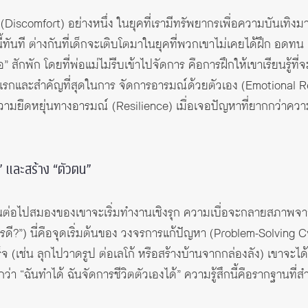
 (Discomfort) อย่างหนึ่ง ในยุคที่เรามีทรัพยากรเพื่อความบันเทิงม
ี้ทันที ต่างกันที่เด็กจะเติบโตมาในยุคที่พวกเขาไม่เคยได้ฝึก อดทน
อ” สักพัก โดยที่พ่อแม่ไม่รีบเข้าไปจัดการ คือการฝึกให้เขาเรียนรู้ท
แรกและสำคัญที่สุดในการ จัดการอารมณ์ด้วยตัวเอง (Emotional Regu
วามยืดหยุ่นทางอารมณ์ (Resilience) เมื่อเจอปัญหาที่ยากกว่าคว
า” และสร้าง “ตัวตน”
ว ขั้นต่อไปสมองของเขาจะเริ่มทำงานเชิงรุก ความเบื่อจะกลายสภาพจาก
รดี?”) นี่คือจุดเริ่มต้นของ วงจรการแก้ปัญหา (Problem-Solving Cycle) 
 (เช่น ลุกไปวาดรูป ต่อเลโก้ หรือสร้างบ้านจากกล่องลัง) เขาจะได้เรียน
ว่า “ฉันทำได้ ฉันจัดการชีวิตตัวเองได้” ความรู้สึกนี้คือรากฐานที