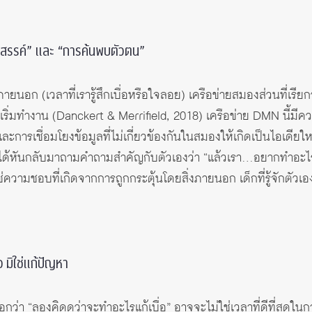
างสรรค์” และ “การค้นพบตัวตน”
ภายนอก (เวลาที่เรารู้สึกเบื่อหรือใจลอย) เครือข่ายสมองส่วนที่เรียก
เริ่มทำงาน (Danckert & Merrifield, 2018) เครือข่าย DMN นี้มี
 และการเชื่อมโยงข้อมูลที่ไม่เกี่ยวข้องกันในสมองให้เกิดเป็นไอเดียใ
จะได้หันกลับมาถามคำถามสำคัญกับตัวเองว่า “แล้วเรา…อยากทำอะไรล
่ความชอบที่เกิดจากการถูกกระตุ้นโดยสิ่งภายนอก เด็กที่รู้จักตัวเอง
 มิใช่แก้ปัญหา
อกว่า “ลองคิดดูว่าจะทำอะไรแก้เบื่อ” อาจจะไม่ใช่เวลาที่ดีที่สุดในก