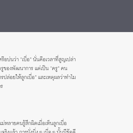
อบ่นว่า “เบื่อ” นั่นคือเวลาที่สูญเปล่า
ัตรูของพัฒนาการ แต่เป็น “ครู” คน
ปล่อยให้ลูกเบื่อ” และเหตุผลว่าทำไม
าร
หลายคนรู้สึกผิดเมื่อเห็นลูกเบื่อ
้ว การนั่งนิ่ง ๆ เบื่อ ๆ นั้นมีข้อดี