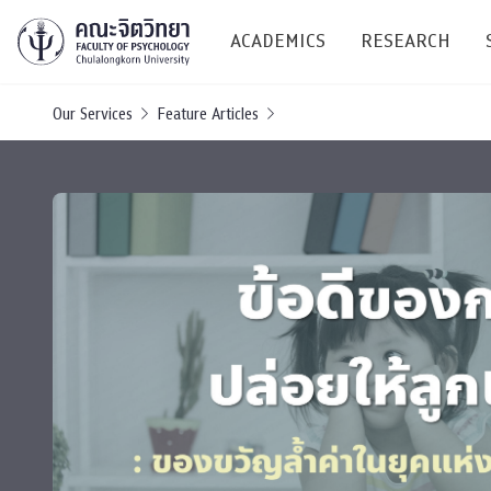
ACADEMICS
RESEARCH
Our Services
Feature Articles
Research C
Resources &
Undergraduate
Research P
Bachelor of Science
(B.Sc.)
Conferenc
Internatio
TICP 2023
Current Students
SSBW Activi