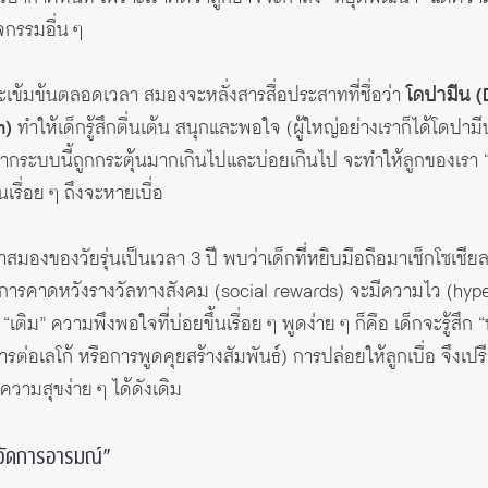
จกรรมอื่น ๆ
และเข้มข้นตลอดเวลา สมองจะหลั่งสารสื่อประสาทที่ชื่อว่า
โดปามีน 
m)
ทำให้เด็กรู้สึกตื่นเต้น สนุกและพอใจ (ผู้ใหญ่อย่างเราก็ได้โดปาม
 หากระบบนี้ถูกกระตุ้นมากเกินไปและบ่อยเกินไป จะทำให้ลูกของเรา
เรื่อย ๆ ถึงจะหายเบื่อ
มองของวัยรุ่นเป็นเวลา 3 ปี พบว่าเด็กที่หยิบมือถือมาเช็กโซเชียลมี
ับการคาดหวังรางวัลทางสังคม (social rewards) จะมีความไว (hyper
เติม” ความพึงพอใจที่บ่อยขึ้นเรื่อย ๆ พูดง่าย ๆ ก็คือ เด็กจะรู้ส
ารต่อเลโก้ หรือการพูดคุยสร้างสัมพันธ์) การปล่อยให้ลูกเบื่อ จึงเป
วามสุขง่าย ๆ ได้ดังเดิม
“จัดการอารมณ์”