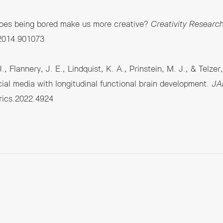
oes being bored make us more creative?
Creativity Research
.2014.901073
, Flannery, J. E., Lindquist, K. A., Prinstein, M. J., & Telzer
ial media with longitudinal functional brain development.
JA
trics.2022.4924