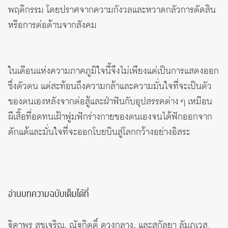
พฤติกรรม โดยปราศจากความกังวลและหวาดกลัวการตัดสิน
หรือการต่อต้านจากสังคม
ในเดือนแห่งความภาคภูมิใจนี้จึงไม่เพียงแต่เป็นการแสดงออก
ซึ่งตัวตน แต่สะท้อนถึงความกล้าและความมั่นใจที่จะเป็นตัว
ของตนเองหลังจากต่อสู้และฝ่าฟันกับอุปสรรคต่าง ๆ เหมือน
ผีเสื้อที่อดทนเฝ้าฟูมฟักร่างกายของตนเองจนได้ฟักออกจาก
ดักแด้และมั่นใจที่จะออกโบยบินสู่โลกกว้างอย่างอิสระ
อ่านบทความฉบับเต็มได้ที่
ฐิดาพร สุขเจริญ, ณัฐกิตติ์ ดวงกลาง, และสุกัลยา ลัมภเวส.