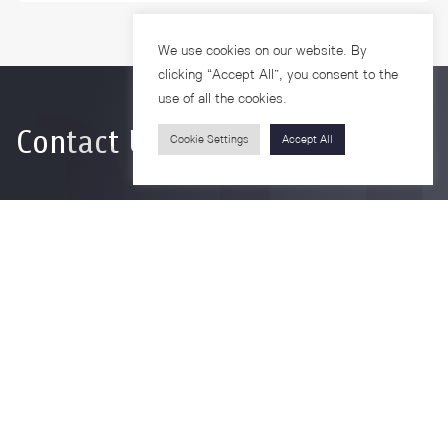
We use cookies on our website. By
clicking “Accept All”, you consent to the
use of all the cookies.
Contact Us
Cookie Settings
Accept All
For more information please contact
Phone
+66-2218-1185
Email
psy@chula.ac.th
Facebook
Psychology CU
LinkedIn
Faculty of Psychology
Youtube
Psy Talk by Faculty of Psychology Chula