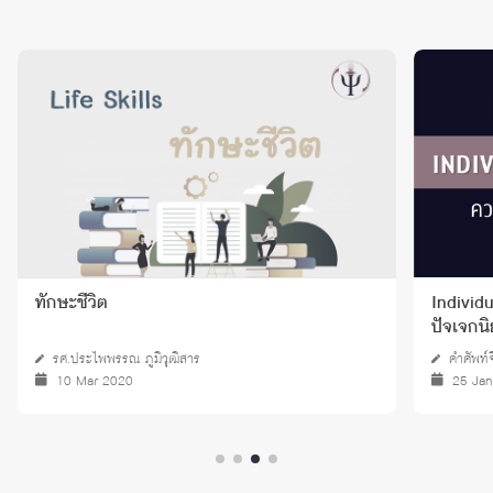
ทักษะชีวิต
Individu
ปัจเจกนิ
รศ.ประไพพรรณ ภูมิวุฒิสาร
คำศัพท์
10 Mar 2020
25 Ja