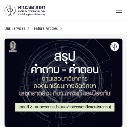
ไทย
EN
/
Our Services
Feature Articles