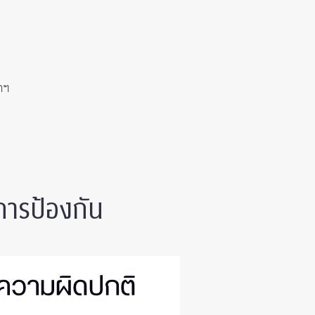
าฯ
การป้องกัน