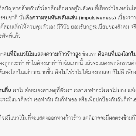
ิดปัญหาคล้ายกันทั่วโลกคือเด็กเราอยู่ในสังคมที่เรียกว่าไฮเทคโนโ
ยธรรมชาติ นั่นคือ
ความหุนหันพลันแล่น (impulsiveness)
เนื่องจา
ด้สอนเด็กให้ควบคุมตัวเอง มีวินัย ยอมรับกฎระเบียบของสังคม จริง ๆ
ทรศัพท์แล้ว
ยา
คนที่มีแนวโน้มแสดงความก้าวร้าวสูง
ข้อแรก
คือคนที่มองโลกใน
้องถูกกระทำ ทำไมต้องมาทำกับฉันแบบนี้ แล้วจะแสดงพฤติกรรมต่อต้
งโลกในแง่บวกมากขึ้น คือไม่ใช่ว่าไม่ให้มองลบเลย ก็ไม่ดี เพี
นอื่น
เราไม่ค่อยมองสาเหตุที่ตัวเรา เวลาเราทำอะไรเราไม่มอง แต่เ
ละจะมีแนวคิดว่า เธอทำฉัน ฉันก็ทำเธอ หรือเพื่อปกป้องกันฉันก็ทำเ
็จะมีแนวโน้มที่จะแสดงออกทางก้าวร้าว แต่ก็อาจจะมีผลตรงข้ามก็ไ