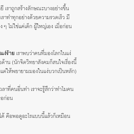
ลยี เราถูกสร้างลักษณะบางอย่างขึ้น
กเราทำทุกอย่างด้วยความรวดเร็ว มี
 ไม่ใช่แค่เด็ก ผู้ใหญ่เอง เมื่อก่อน
แง่ร้าย
เราพบว่าคนที่มองโลกในแง่
าน (นักจิตวิทยาสังคมก็สนใจเรื่องนี้
ยงแต่ให้พยายามมองในแง่บวกเป็นหลัก)
วลาที่คนอื่นทำ เราจะรู้สึกว่าทำไมคน
ธอก่อน
ด้ คือพอดูอะไรแบบนี้แล้วก็เหมือน