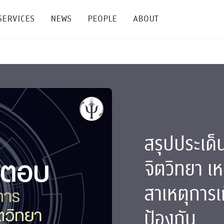
SERVICES
NEWS
PEOPLE
ABOUT
enters and Groups
Feature Articles
All News
Faculty
Our Mission
 Facilities
Academic Service
Events & Announcement
Staffs
Alumni
Graduate
ublications
PSY Stats Clinic
Lectures & Talks
Post-docs
เชิดชูศิษย์เก่า
Master's and PhD
สรุปประเด
e
Wellness Center
Workshops
Management
Giving
จิตวิทยา เห
nal Conference & Symposium
Psychological Center for Effective Organization
Jobs
Annual Reports
สาเหตุการ
Life Di
Contact Us
ties
CU Radio
Intranet
ป้องกัน