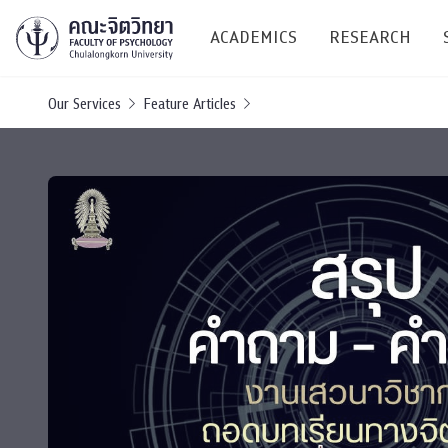
ACADEMICS
RESEARCH
Our Services
Feature Articles
Research C
Resources &
Undergraduate
Research P
Bachelor of Science
(B.Sc.)
Conferenc
Internatio
TICP 2023
Current Students
SSBW Activi