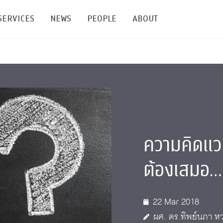
SERVICES
NEWS
PEOPLE
ABOUT
enters and Groups
Feature Articles
All News
Faculty
Our Mission
 Facilities
Academic Service
Events & Announcement
Staffs
Alumni
Graduate
ublications
PSY Stats Clinic
Lectures & Talks
Post-docs
เชิดชูศิษย์เก่า
Master's and PhD
ความคิดแ
e
Wellness Center
Workshops
Management
Giving
ต้องเสมอ…
nal Conference & Symposium
Psychological Center for Effective Organization
Jobs
Annual Reports
Life Di
Contact Us
22 Mar 2018
ties
CU Radio
Intranet
ผศ. ดร.ทิพย์นภา หว