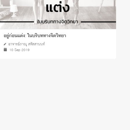
อยู่ก่อนแต่ง: ในบริบททางจิตวิทยา
จ
อาจารย์ภาณุ สหัสสานนท์
10 Sep 2019