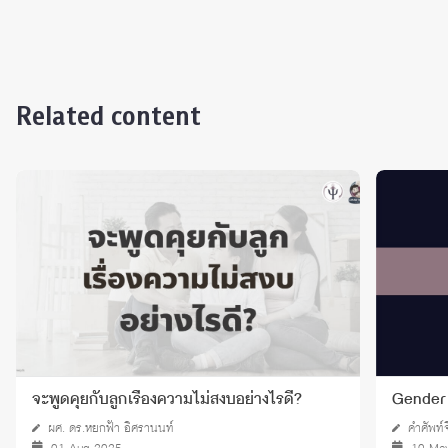
Related content
จะพูดคุยกับลูกเรื่องความไม่สงบอย่างไรดี?
Gender
ผศ. ดร.หยกฟ้า อิศรานนท์
คำศัพท์