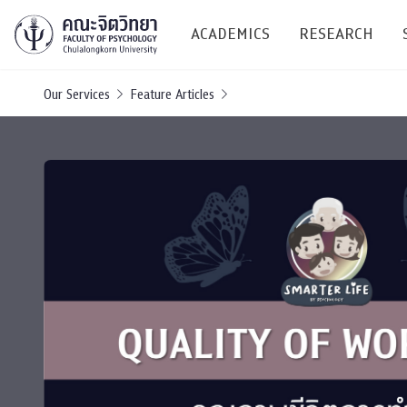
ACADEMICS
RESEARCH
Our Services
Feature Articles
Research C
Resources &
Undergraduate
Research P
Bachelor of Science
(B.Sc.)
Conferenc
Internatio
TICP 2023
Current Students
SSBW Activi