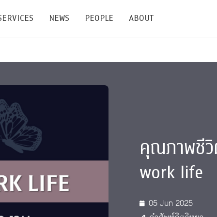
SERVICES
NEWS
PEOPLE
ABOUT
enters and Groups
Feature Articles
All News
Faculty
Our Mission
 Facilities
Academic Service
Events & Announcement
Staffs
Alumni
Graduate
ublications
PSY Stats Clinic
Lectures & Talks
Post-docs
เชิดชูศิษย์เก่า
Master's and PhD
e
Wellness Center
Workshops
Management
Giving
คุณภาพชีว
nal Conference & Symposium
Psychological Center for Effective Organization
Jobs
Annual Reports
work life
Life Di
Contact Us
05 Jun 2025
ties
CU Radio
Intranet