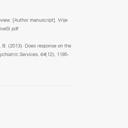
eview.
[Author manuscript]. Vrije
iveSI.pdf
i, B. (2013). Does response on the
ychiatric Services, 64
(12), 1195-