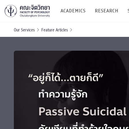
ACADEMICS
RESEARCH
Our Services
Feature Articles
Research C
Resources &
Undergraduate
Research P
Bachelor of Science
(B.Sc.)
Conferenc
Internatio
TICP 2023
Current Students
SSBW Activi