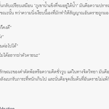
กลับเปรียบเสมือน “ภูเขาน้ำแข็งที่จมอยู่ใต้น้ำ” มันคือความปรารถน
ณะนั้น ทว่าความนิ่งเงียบนี้เองที่มักทำให้สัญญาณอันตรายถูกมอ
ก็คงดี”
ัง”
นต่อไปได้”
ก็ไม่ได้อยากฆ่าตัวตายนะ”
นลักษณะของคำตัดพ้อหรือความคิดชั่ววูบ แต่ในทางจิตวิทยา มันคือ
แบกรับภาระที่หนักเกินไป และนั่นคือจุดเริ่มต้นที่อันตรายไม่แพ้
Ideation