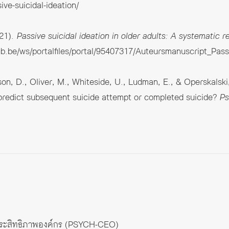
ve-suicidal-ideation/
021).
Passive suicidal ideation in older adults: A systematic r
vub.be/ws/portalfiles/portal/95407317/Auteursmanuscript_Pass
son, D., Oliver, M., Whiteside, U., Ludman, E., & Operskalsk
redict subsequent suicide attempt or completed suicide?
Ps
่อประสิทธิภาพองค์กร (PSYCH-CEO)