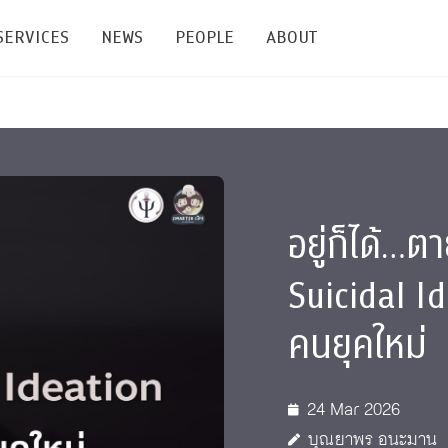
SERVICES
NEWS
PEOPLE
ABOUT
enters and Groups
Feature Articles
All News
Faculty
Our Mission
 Facilities
Academic Service
Events & Announcement
Staffs
Alumni
Graduate
อยู่ก็ได้…ต
ublications
PSY Stats Clinic
Lectures & Talks
Post-docs
เชิดชูศิษย์เก่า
Master's and PhD
Suicidal Id
e
Wellness Center
Workshops
Management
Giving
nal Conference & Symposium
Psychological Center for Effective Organization
Jobs
Annual Reports
คนยุคใหม่
Life Di
Contact Us
24 Mar 2026
ties
CU Radio
Intranet
บุณยาพร อนะมาน