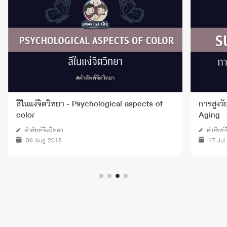
สีในแง่จิตวิทยา - Psychological aspects of
การสูงว
color
Aging
คำศัพท์จิตวิทยา
คำศัพท์
06 Aug 2018
17 Jul