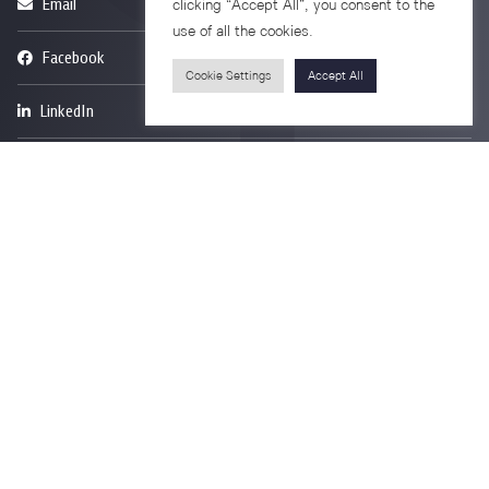
Email
psy@chula.ac.th
clicking “Accept All”, you consent to the
use of all the cookies.
Facebook
Psychology CU
Cookie Settings
Accept All
LinkedIn
Faculty of Psychology
Youtube
Psy Talk by Faculty of Psychology Chula
7th Fl. Borommaratchachonnanisisattaphat Bldg.
Rama 1 Road, Wangmai, Pathumwan
Bangkok 10330 Thailand
Privacy Policy