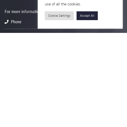
use of all the cookies.
For more information please contact
Cookie Settings
Accept All
Phone
+66-2218-1185
Email
psy@chula.ac.th
Facebook
Psychology CU
LinkedIn
Faculty of Psychology
Youtube
Psy Talk by Faculty of Psychology Chula
7th Fl. Borommaratchachonnanisisattaphat Bldg.