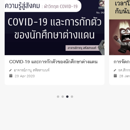
COVID-19 และการกักตัวของนักศึกษาต่างแดน
การจัดก
อาจารย์ภานุ สหัสสานนท์
รศ.สักก
23 Apr 2020
28 Ja