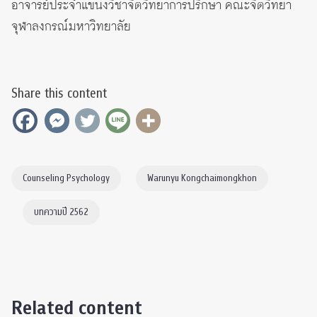
อาจารย์ประจำแขนงวิชาจิตวิทยาการปรึกษา คณะจิตวิทยา
จุฬาลงกรณ์มหาวิทยาลัย
Share this content
Counseling Psychology
Warunyu Kongchaimongkhon
บทความปี 2562
Related content