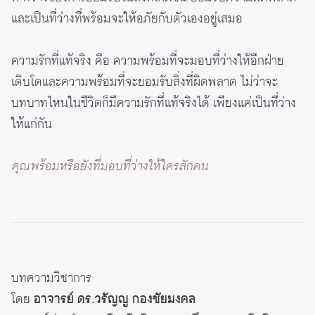
และเป็นที่ว่างที่พร้อมจะให้อภัยกับตัวเองอยู่เสมอ
ความรักที่แท้จริง คือ ความพร้อมที่จะมอบที่ว่างให้อีกฝ่าย
เติบโตและความพร้อมที่จะยอมรับสิ่งที่ผิดพลาด ไม่ว่าจะ
บทบาทไหนในชีวิตก็มีความรักที่แท้จริงได้ เพียงแค่เป็นที่ว่าง
ให้แก่กัน
คุณพร้อมหรือยังที่มอบที่ว่างให้ใครสักคน
บทความวิชาการ
โดย
อาจารย์ ดร.วรัญญู กองชัยมงคล