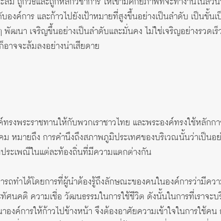
มาะสม ถูกวิธีและถูกหลักวิชาการ ให้เขามีศักยภาพที่จะทำงานในส่วนท
บองค์การ และก้าวไปยังเป้าหมายที่สูงขึ้นอย่างเป็นลำดับ เป็นขั้
ๆ พัฒนา เจริญขึ้นอย่างเป็นลำดับและมั่นคง ไม่ใช่เจริญอย่างรวดเ
นก็อาจจะล้มลงอย่างน่าเสียดาย
องค์ทรงพระราชทานให้กับพวกเราชาวไทย และพระองค์ทรงใช้หลักการทร
คม หมายถึง การคำนึงถึงสภาพภูมิประเทศของบริเวณนั้นว่าเป็นอย
ะเพณีในแต่ละท้องถิ่นที่มีความแตกต่างกัน
ารถทำได้โดยการที่ผู้นำต้องรู้ถึงลักษณะของคนในองค์การว่ามีคว
นคติ ความเชื่อ วัฒนธรรมในการใช้ชีวิต ดังนั้นในการที่เราจะบร
นาองค์การให้ก้าวไปข้างหน้า จึงต้องอาศัยความเข้าใจในการใช้คน 