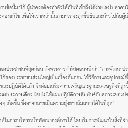
ข้อนี้มาใช้ ผู้นำควรต้องทำตัวให้เป็นที่เข้าถึงได้ง่าย ลงไปหาคนใ
คองแก้ไข เพื่อให้เขาเหล่านั้นสามารถจะลุกขึ้นยืนและก้าวไปกับผู
็นของประชาชนที่สุดก่อน ดังพระราชดำรัสตอนหนึ่งว่า “การพัฒนาป
ช้ของประชาชนส่วนใหญ่เป็นเบื้องต้นก่อน ใช้วิธีการและอุปกรณ์ท
รและปฏิบัติได้แล้ว จึงค่อยเสริมความเจริญและฐานะเศรษฐกิจที่สูงข
็วแต่ประการเดียว โดยไม่ให้แผนปฏิบัติการสัมพันธ์กับสภาวะข
งๆ เกิดขึ้น ซึ่งอาจกลายเป็นความยุ่งยากล้มเหลวได้ในที่สุด”
์ในการบริหารหรือพัฒนาองค์การได้ โดยเริ่มการพัฒนาในสิ่งที่จำ