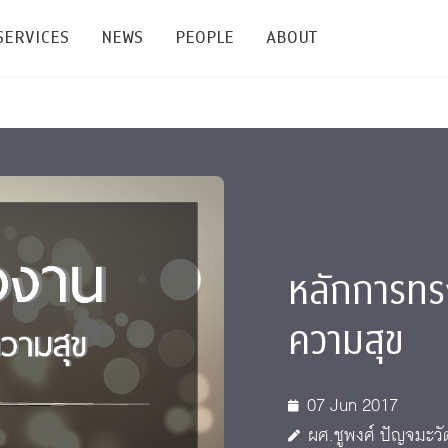
SERVICES
NEWS
PEOPLE
ABOUT
enters and Groups
Feature Articles
All News
Faculty
Our Mission
 Facilities
Academic Service
Events & Announcement
Staffs
Alumni
Graduate
ublications
PSY Stats Clinic
Lectures & Talks
Post-docs
เชิดชูศิษย์เก่า
Master's and PhD
หลักการทรง
e
Wellness Center
Workshops
Management
Giving
ความสุข
nal Conference & Symposium
Psychological Center for Effective Organization
Jobs
Annual Reports
Life Di
Contact Us
07 Jun 2017
ties
CU Radio
Intranet
ผศ.ชูพงศ์ ปัญจมะวั