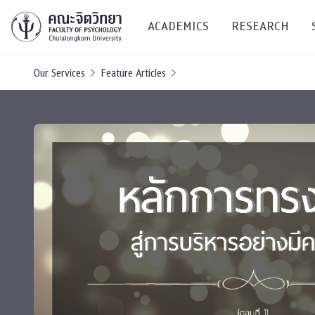
ACADEMICS
RESEARCH
Our Services
Feature Articles
Research C
Resources &
Undergraduate
Research P
Bachelor of Science
(B.Sc.)
Conferenc
Internatio
TICP 2023
Current Students
SSBW Activi