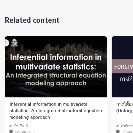
Related content
Inferential information in multivariate
การให้อภ
statistics: An integrated structural equation
(Unforg
modeling approach
Dr. Fei Gu
คำศัพท์
23 Apr 2024
17 Jul