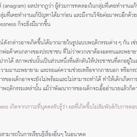
 (anagram) ผลปรากฏว่า ผู้ร่วมการทดลองในกลุ่มที่เคยทำงานแก้
ลุ่มที่เคยทำงานแก้ปัญหาได้มาก่อน และมีงานวิจัยต่อมาพบอีกด้วยว
ssness ก็จะยิ่งมีมากขึ้น
์ดังกล่าวอาจเกิดขึ้นได้มากมายในรูปแบบพฤติกรรมต่าง ๆ กัน 
กพ่อค้าคนกลางของประชาชน ที่ไม่ว่าพวกเขาต้องอดทนและพยายามเ
าปากได้ สภาพเช่นนั้นเป็นส่วนหนึ่งที่ผลักดันให้ประชาชนที่ตกอยู่ใ
หมดความมานะพยายาม และรอแต่ความช่วยเหลือจากภายนอก หรือกรณีท
ของเด็กอาจจะยังไม่พร้อมและไม่สามารถทำได้ ทำให้เด็กเกิดการเรีย
ทำพฤติกรรมเหล่านั้น แม้ว่าพัฒนาการของเด็กจะเอื้ออำนวยแล้วก็ต
ess เกิดจากภาวะที่บุคคลรับรู้ว่า ผลที่เกิดขึ้นไม่สัมพันธ์กับก
สามารถในการเรียนรู้เรื่องอื่นๆ ในอนาคต