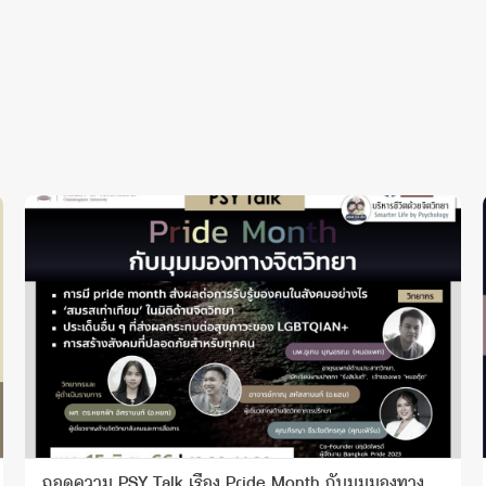
ถอดความ PSY Talk เรื่อง Pride Month กับมุมมองทาง