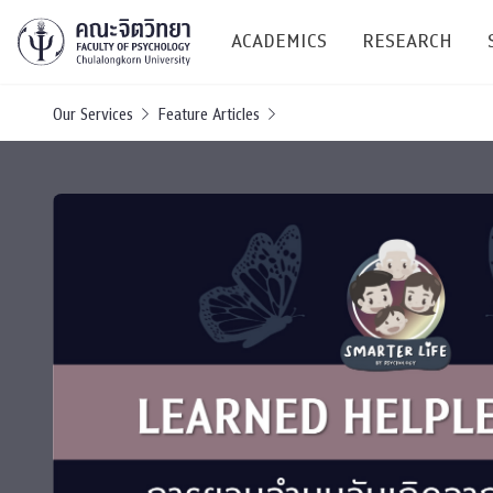
ACADEMICS
RESEARCH
Our Services
Feature Articles
Research C
Resources &
Undergraduate
Research P
Bachelor of Science
(B.Sc.)
Conferenc
Internatio
TICP 2023
Current Students
SSBW Activi