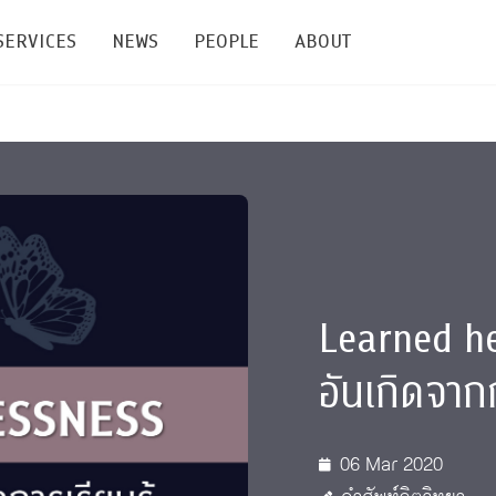
SERVICES
NEWS
PEOPLE
ABOUT
enters and Groups
Feature Articles
All News
Faculty
Our Mission
 Facilities
Academic Service
Events & Announcement
Staffs
Alumni
Graduate
ublications
PSY Stats Clinic
Lectures & Talks
Post-docs
เชิดชูศิษย์เก่า
Master's and PhD
e
Wellness Center
Workshops
Management
Giving
Learned h
nal Conference & Symposium
Psychological Center for Effective Organization
Jobs
Annual Reports
อันเกิดจากก
Life Di
Contact Us
06 Mar 2020
ties
CU Radio
Intranet