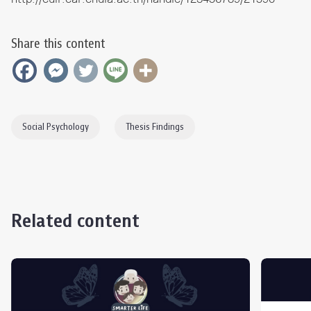
Share this content
Social Psychology
Thesis Findings
Related content