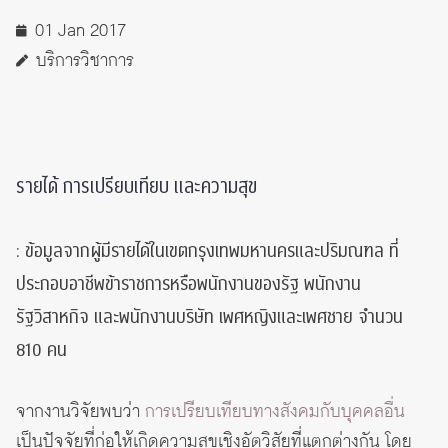
01 Jan 2017
บริการวิชาการ
รายได้ การเปรียบเทียบ และความสุข
: ข้อมูลจากผู้มีรายได้ในเขตกรุงเทพมหานครและปริมณฑล ที่
ประกอบอาชีพข้าราชการหรือพนักงานของรัฐ พนักงาน
รัฐวิสาหกิจ และพนักงานบริษัท เพศหญิงและเพศชาย จำนวน
810 คน
จากงานวิจัยพบว่า
การเปรียบเทียบทางสังคมกับบุคคลอื่น
เป็นปัจจัยที่ก่อให้เกิดความสุขเชิงอัตวิสัยที่แตกต่างกัน โดย