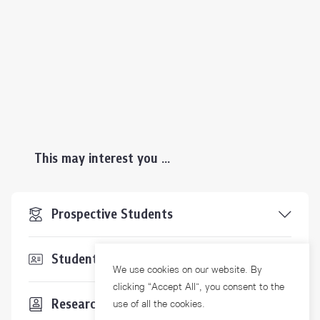
This may interest you ...
Prospective Students
Students & Staffs
We use cookies on our website. By
clicking “Accept All”, you consent to the
Researchers
use of all the cookies.