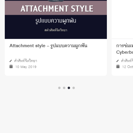
Attachment style – รูปแบบความผูกพัน
การข่มเ
Cyberbu
คำศัพท์จิตวิทยา
คำศัพท์
10 May 2019
12 Oc