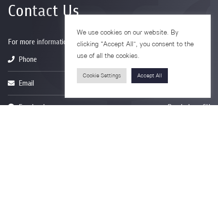
Contact Us
We use cookies on our website. By
For more information please contact
clicking “Accept All”, you consent to the
use of all the cookies.
Phone
+66-2218-1185
Cookie Settings
Accept All
Email
psy@chula.ac.th
Facebook
Psychology CU
LinkedIn
Faculty of Psychology
Youtube
Psy Talk by Faculty of Psychology Chula