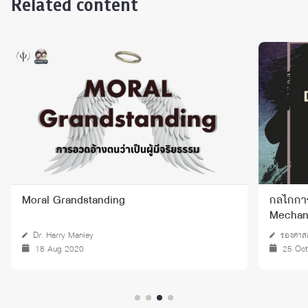
Related content
Moral Grandstanding
กลไกการ
Mechan
Dr. Harry Manley
รองศาส
18 Aug 2020
25 Oc