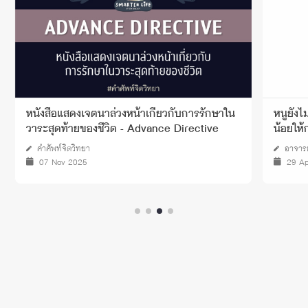
หนังสือแสดงเจตนาล่วงหน้าเกี่ยวกับการรักษาใน
หนูยังไม
วาระสุดท้ายของชีวิต - Advance Directive
น้อยให้ก
คำศัพท์จิตวิทยา
อาจารย์
07 Nov 2025
29 Ap