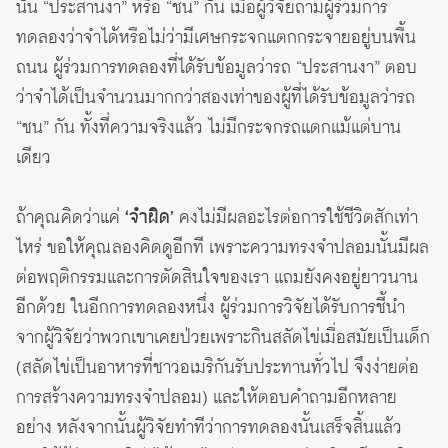
นั้น “ประสานงา” หรือ “ชน” กัน เมื่อผู้วิจัยถามผู้ร่วมการ
ทดลองว่าจำได้หรือไม่ว่ามีเศษกระจกแตกกระจายอยู่บนพื้น
ถนน ผู้ร่วมการทดลองที่ได้รับข้อมูลว่ารถ “ประสานงา” ตอบ
ว่าจำได้เป็นจำนวนมากกว่าสองเท่าของผู้ที่ได้รับข้อมูลว่ารถ
“ชน” กัน ทั้งที่ความจริงแล้ว ไม่มีกระจกรถแตกแม้แต่บาน
เดียว
ถ้าคุณคิดว่าแค่
‘จำผิด’
คงไม่มีผลอะไรต่อการใช้ชีวิตสักเท่า
ไหร่ ขอให้คุณลองคิดดูอีกที เพราะความทรงจำปลอมนั้นมีผล
ต่อพฤติกรรมและการตัดสินใจของเรา แถมยังคงอยู่ยาวนาน
อีกด้วย ในอีกการทดลองหนึ่ง ผู้ร่วมการวิจัยได้รับการชี้นำ
จากผู้วิจัยว่าพวกเขาเคยป่วยเพราะกินสลัดไข่เมื่อสมัยเป็นเด็ก
(สลัดไข่เป็นอาหารที่ชาวอเมริกันรับประทานทั่วไป จึงง่ายต่อ
การสร้างความทรงจำปลอม) และให้ตอบคำถามอีกหลาย
อย่าง หลังจากนั้นผู้วิจัยทำทีว่าการทดลองนั้นเสร็จสิ้นแล้ว