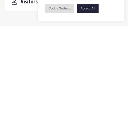
Visitors
Cookie Settings
Accept All
Contact Us
For more information please contact
Phone
+66-2218-1185
Email
psy@chula.ac.th
Facebook
Psychology CU
LinkedIn
Faculty of Psychology