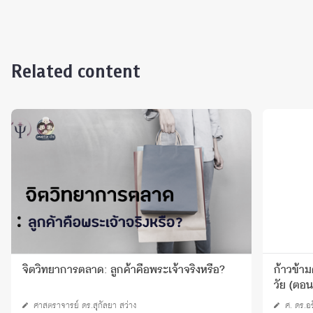
Related content
จิตวิทยาการตลาด: ลูกค้าคือพระเจ้าจริงหรือ?
ก้าวข้าม
วัย (ตอนท
ศาสตราจารย์ ดร.สุกัลยา สว่าง
ศ. ดร.อร