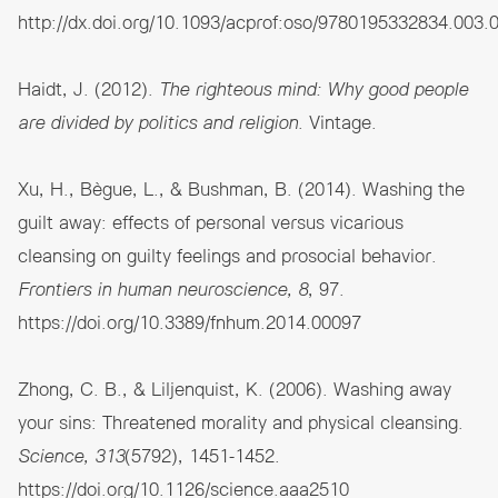
http://dx.doi.org/10.1093/acprof:oso/9780195332834.003.
Haidt, J. (2012).
The righteous mind: Why good people
are divided by politics and religion
. Vintage.
Xu, H., Bègue, L., & Bushman, B. (2014). Washing the
guilt away: effects of personal versus vicarious
cleansing on guilty feelings and prosocial behavior.
Frontiers in human neuroscience, 8
, 97.
https://doi.org/10.3389/fnhum.2014.00097
Zhong, C. B., & Liljenquist, K. (2006). Washing away
your sins: Threatened morality and physical cleansing.
Science, 313
(5792), 1451-1452.
https://doi.org/10.1126/science.aaa2510