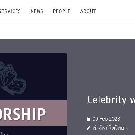
SERVICES
NEWS
PEOPLE
ABOUT
enters and Groups
Feature Articles
All News
Faculty
Our Mission
 Facilities
Academic Service
Events & Announcement
Staffs
Alumni
Graduate
ublications
PSY Stats Clinic
Lectures & Talks
Post-docs
เชิดชูศิษย์เก่า
Master's and PhD
e
Wellness Center
Workshops
Management
Giving
Celebrity 
nal Conference & Symposium
Psychological Center for Effective Organization
Jobs
Annual Reports
Life Di
Contact Us
09 Feb 2023
ties
CU Radio
Intranet
คำศัพท์จิตวิทยา