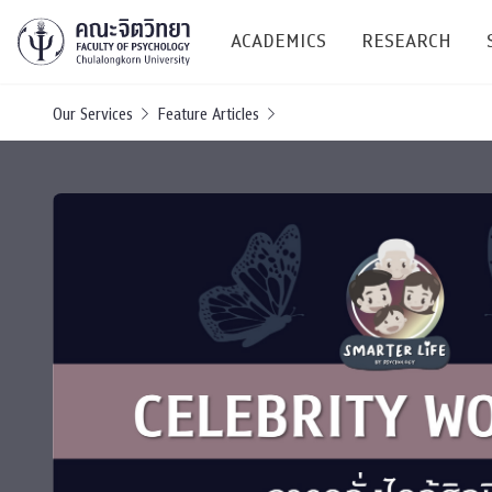
ACADEMICS
RESEARCH
Our Services
Feature Articles
Research C
Resources &
Undergraduate
Research P
Bachelor of Science
(B.Sc.)
Conferenc
Internatio
TICP 2023
Current Students
SSBW Activi