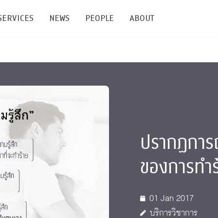
SERVICES
NEWS
PEOPLE
ABOUT
enters and Groups
Feature Articles
All News
Faculty
Our Mission
 Facilities
Academic Service
Events & Announcement
Staffs
Alumni
Graduate
ublications
PSY Stats Clinic
Lectures & Talks
Post-docs
เชิดชูศิษย์เก่า
Master's and PhD
ปรากฏการณ
e
Wellness Center
Workshops
Management
Giving
nal Conference & Symposium
Psychological Center for Effective Organization
Jobs
Annual Reports
ของการทำร้
Life Di
Contact Us
01 Jan 2017
ties
CU Radio
Intranet
บริการวิชาการ