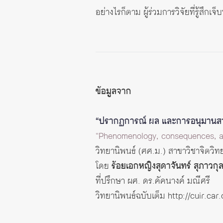
อย่างไรก็ตาม ผู้ร่วมการวิจัยที่รู้ส
ข้อมูลจาก
“ปรากฏการณ์ ผล และการอนุมานสาเ
“Phenomenology, consequences, and
วิทยานิพนธ์ (ศศ.ม.) สาขาวิชาจิตวิ
โดย
ร้อยเอกหญิงสุดาจันทร์ สุภาวกุ
ที่ปรึกษา ผศ. ดร.คัคนางค์ มณีศรี
วิทยานิพนธ์ฉบับเต็ม
http://cuir.ca