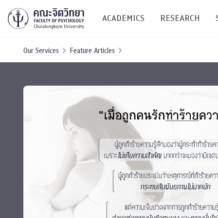
ACADEMICS
RESEARCH
Our Services
Feature Articles
Research C
Resources &
Undergraduate
Research P
Bachelor of Science
(B.Sc.)
Conferenc
Internatio
TICP 2023
Current Students
SSBW Activi