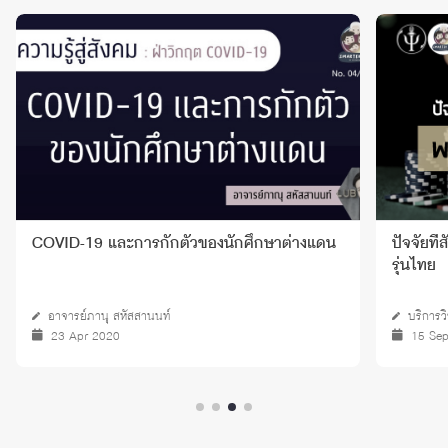
COVID-19 และการกักตัวของนักศึกษาต่างแดน
ปัจจัยที
รุ่นไทย
อาจารย์ภานุ สหัสสานนท์
บริการว
23 Apr 2020
15 Se