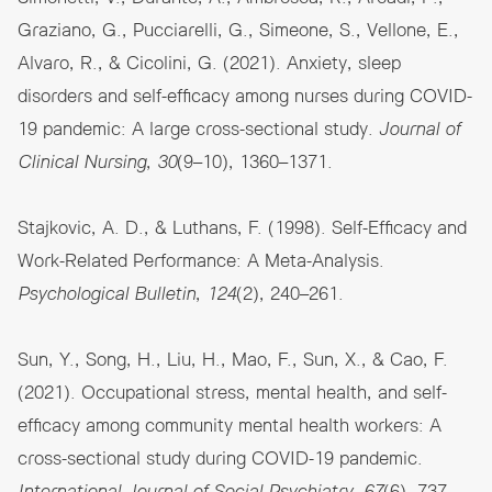
Graziano, G., Pucciarelli, G., Simeone, S., Vellone, E.,
Alvaro, R., & Cicolini, G. (2021). Anxiety, sleep
disorders and self-efficacy among nurses during COVID-
19 pandemic: A large cross-sectional study.
Journal of
Clinical Nursing
,
30
(9–10), 1360–1371.
Stajkovic, A. D., & Luthans, F. (1998). Self-Efficacy and
Work-Related Performance: A Meta-Analysis.
Psychological Bulletin
,
124
(2), 240–261.
Sun, Y., Song, H., Liu, H., Mao, F., Sun, X., & Cao, F.
(2021). Occupational stress, mental health, and self-
efficacy among community mental health workers: A
cross-sectional study during COVID-19 pandemic.
International Journal of Social Psychiatry
,
67
(6), 737–