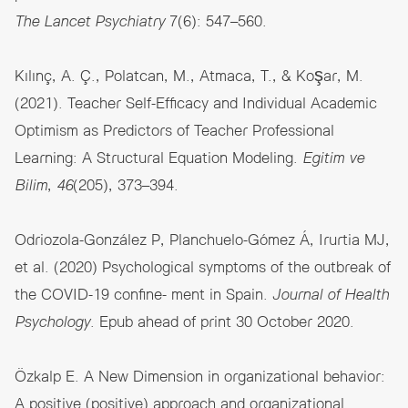
The Lancet Psychiatry
7(6): 547–560.
Kılınç, A. Ç., Polatcan, M., Atmaca, T., & Koşar, M.
(2021). Teacher Self-Efficacy and Individual Academic
Optimism as Predictors of Teacher Professional
Learning: A Structural Equation Modeling.
Egitim ve
Bilim
,
46
(205), 373–394.
Odriozola-González P, Planchuelo-Gómez Á, Irurtia MJ,
et al. (2020) Psychological symptoms of the outbreak of
the COVID-19 confine- ment in Spain.
Journal of Health
Psychology
. Epub ahead of print 30 October 2020.
Özkalp E. A New Dimension in organizational behavior:
A positive (positive) approach and organizational