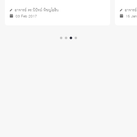
อาจารย์ ดร.นิปัทม์ พิชญโยธิน
อาจารย์
03 Feb 2017
15 Ja