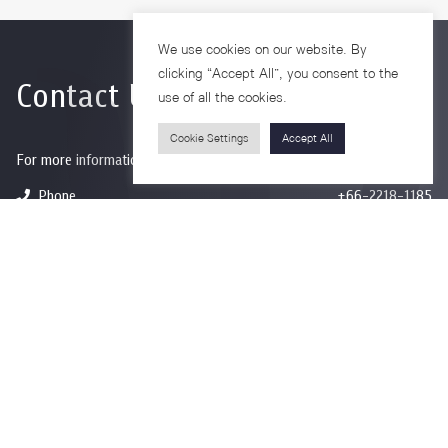
We use cookies on our website. By
clicking “Accept All”, you consent to the
Contact Us
use of all the cookies.
Cookie Settings
Accept All
For more information please contact
Phone
+66-2218-1185
Email
psy@chula.ac.th
Facebook
Psychology CU
LinkedIn
Faculty of Psychology
Youtube
Psy Talk by Faculty of Psychology Chula