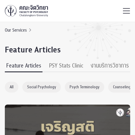
ไทย
EN
/
Our Services
Feature Articles
Feature Articles
PSY Stats Clinic
งานบริการวิชาการ
All
Social Psychology
Psych Terminology
Counseling P