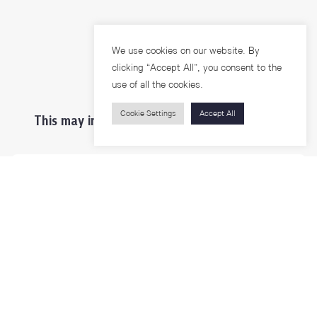
We use cookies on our website. By
clicking “Accept All”, you consent to the
use of all the cookies.
Cookie Settings
Accept All
This may interest you ...
Prospective Students
Students & Staffs
Researchers
Visitors