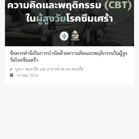
ข้อควรคำนึงในการบำบัดด้วยความคิดและพฤติกรรมในผู้สูง
วัยโรคซึมเศร้า
นุสบา สมพานิช และ อาจารย์ ดร.พจ ธรรมพีร
13 May 2024