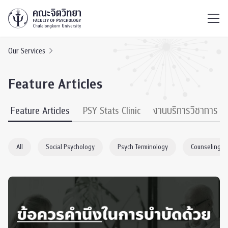
ไทย
EN
/
Our Services
Feature Articles
Feature Articles
PSY Stats Clinic
งานบริการวิชาการ
All
Social Psychology
Psych Terminology
Counseling P