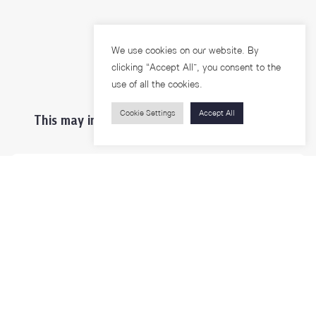
We use cookies on our website. By
clicking “Accept All”, you consent to the
use of all the cookies.
Cookie Settings
Accept All
This may interest you ...
Prospective Students
Students & Staffs
Researchers
Visitors