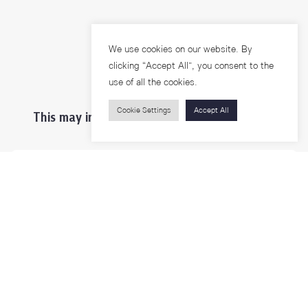
We use cookies on our website. By
clicking “Accept All”, you consent to the
use of all the cookies.
Cookie Settings
Accept All
This may interest you ...
Prospective Students
Students & Staffs
Researchers
Visitors