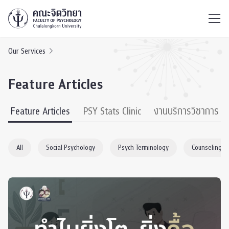
ไทย
EN
/
Our Services
Feature Articles
Feature Articles
PSY Stats Clinic
งานบริการวิชาการ
All
Social Psychology
Psych Terminology
Counseling P