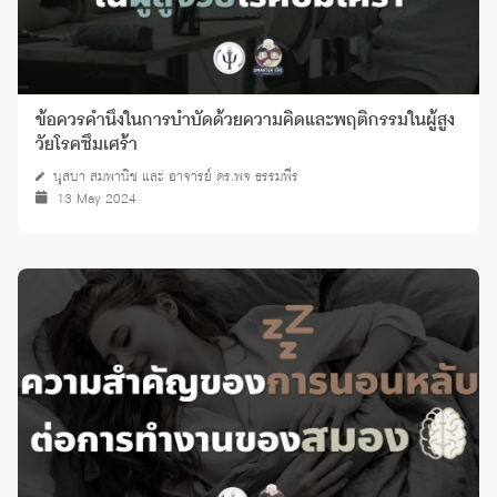
ข้อควรคำนึงในการบำบัดด้วยความคิดและพฤติกรรมในผู้สูง
วัยโรคซึมเศร้า
นุสบา สมพานิช และ อาจารย์ ดร.พจ ธรรมพีร
13 May 2024