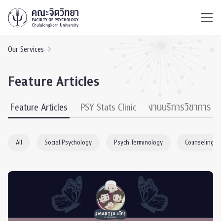
ไทย
EN
/
Our Services
Feature Articles
Feature Articles
PSY Stats Clinic
งานบริการวิชาการ
All
Social Psychology
Psych Terminology
Counseling P