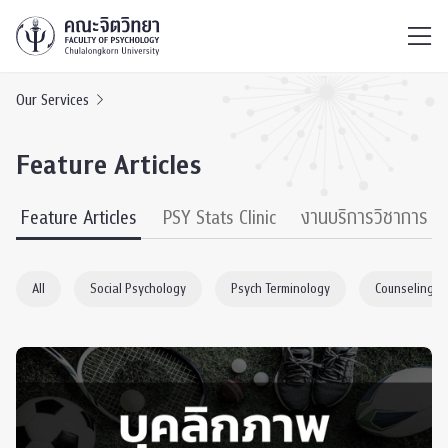
ไทย
EN
/
Our Services
Feature Articles
Feature Articles
PSY Stats Clinic
งานบริการวิชาการ
All
Social Psychology
Psych Terminology
Counseling P