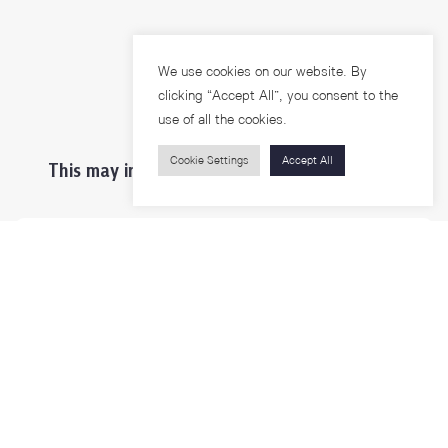
We use cookies on our website. By
clicking “Accept All”, you consent to the
use of all the cookies.
Cookie Settings
Accept All
This may interest you ...
Prospective Students
Students & Staffs
Researchers
Visitors