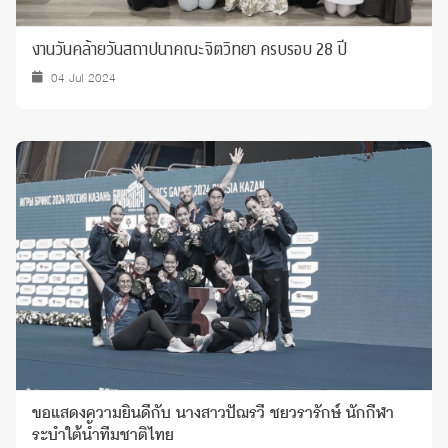
งานวันคล้ายวันสถาปนาคณะจิตวิทยา ครบรอบ 28 ปี
04 Jul 2024
ขอแสดงความยินดีกับ นางสาวปัฌรวี ชยวรารักษ์ นักกีฬา
ระบำใต้น้ำทีมชาติไทย